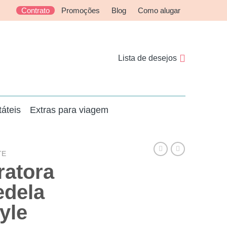
Contrato
Promoções
Blog
Como alugar
Lista de desejos
táteis
Extras para viagem
TE
ratora
edela
yle