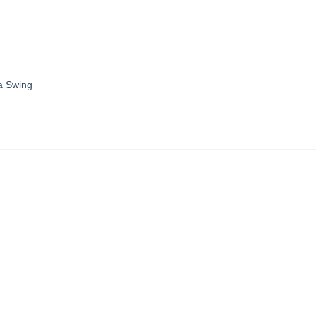
a Swing
Retiradas e Devoluções
Campo Comprido/Ecoville,
mediante agendamento prévio