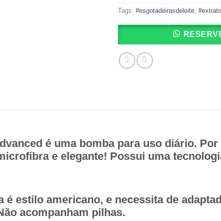
Tags:
#esgotadeirasdeleite
,
#extrato
RESERVE
e Advanced é uma bomba para uso diário. Po
 microfibra e elegante! Possui uma tecnolog
eria é estilo americano, e necessita de adap
. Não acompanham pilhas.