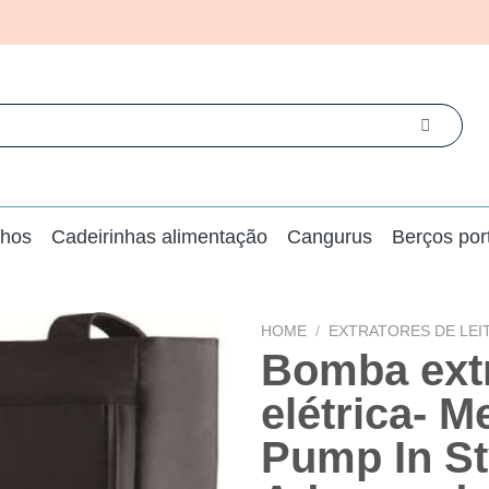
nhos
Cadeirinhas alimentação
Cangurus
Berços por
HOME
/
EXTRATORES DE LEI
Bomba ext
elétrica- M
Pump In St