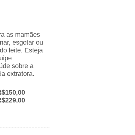
para as mamães
ar, esgotar ou
o leite. Esteja
uipe
aúde sobre a
 extratora.
R$150,00
R$229,00