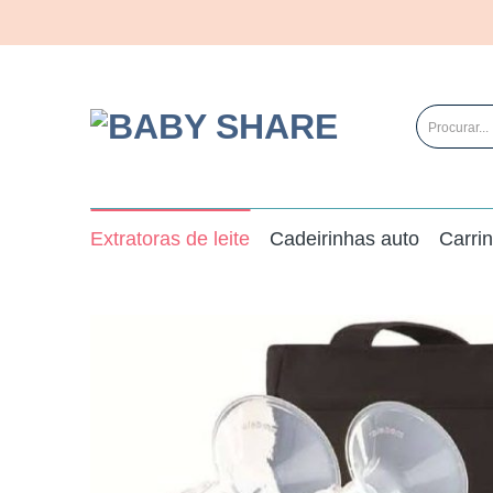
Skip
to
content
Search
for:
Extratoras de leite
Cadeirinhas auto
Carri