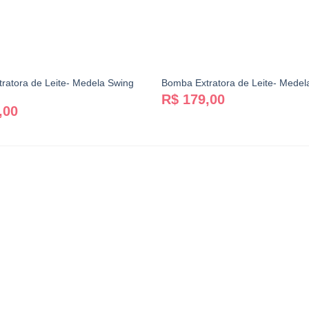
ratora de Leite- Medela Swing
Bomba Extratora de Leite- Medel
R$
179,00
,00
Contato
(41) 98748-3841
financeiro@babyshare.com.br