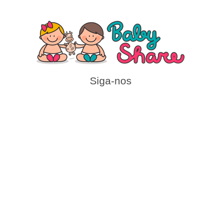
Siga-nos
Contato
(41) 98748-3841
financeiro@babyshare.com.br