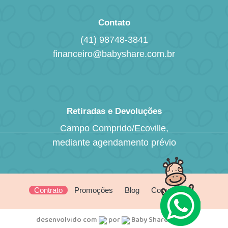
Contato
(41) 98748-3841
financeiro@babyshare.com.br
Retiradas e Devoluções
Campo Comprido/Ecoville,
mediante agendamento prévio
Contrato
Promoções
Blog
Como alugar
desenvolvido com
por
Baby Share © 2026